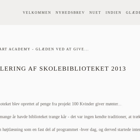
VELKOMMEN
NYHEDSBREV
NUET
INDIEN
GLÆD
ART ACADEMY
- GLÆDEN VED AT GIVE...
LERING AF SKOLEBIBLIOTEKET 2013
oteket blev oprettet af penge fra projekt 100 Kvinder giver mønter...
mange år havde biblioteket trange kår - det var ingen kendte traditioner, at træ
 højtlæsning som en fast del af programmet -hver dag, og derved startede inter