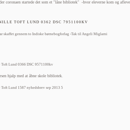
der coronaen startede det som et "låne bibliotek" -hvor eleverne kom og aflev
r skaffet gennem to Indiske børnebogforlag -Tak til Angeli Miglarni
en hjalp med at åbne skole bibliotek.