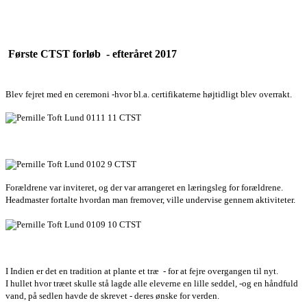
Første CTST forløb - efteråret 2017
Blev fejret med en ceremoni -hvor bl.a. certifikaterne højtidligt blev overrakt.
Forældrene var inviteret, og der var arrangeret en læringsleg for forældrene.
Headmaster fortalte hvordan man fremover, ville undervise gennem aktiviteter.
I Indien er det en tradition at plante et træ
- for at fejre overgangen til nyt.
I hullet hvor træet skulle stå lagde alle eleverne en lille seddel, -og en håndfuld
vand, på sedlen havde de skrevet - deres ønske for verden.