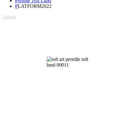
Pernille Toft Lund
P
LATFORM2022
Logon