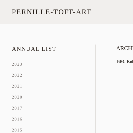
PERNILLE-TOFT-ART
Skip
to
main
content
ARCHI
ANNUAL LIST
BIØ. Køb
2023
2022
2021
2020
2017
2016
2015